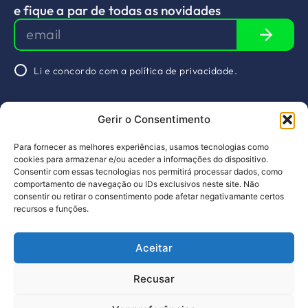
e fique a par de todas as novidades
Li e concordo com a
política de privacidade.
Agende uma
Gerir o Consentimento
reunião
&nbsp
Redes Sociais
Para fornecer as melhores experiências, usamos tecnologias como
Sobre nós
Arquivos
Linkedin
cookies para armazenar e/ou aceder a informações do dispositivo.
Consentir com essas tecnologias nos permitirá processar dados, como
Projetos
Serviços
comportamento de navegação ou IDs exclusivos neste site. Não
consentir ou retirar o consentimento pode afetar negativamante certos
Membros
Agenda
recursos e funções.
Notícias
Contactos
Aceitar
PT
EN
Design by pragmatic
Recusar
Livro de Reclamações