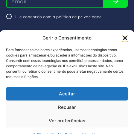
Li e concordo com a
política de privacidade.
Agende uma
Gerir o Consentimento
reunião
&nbsp
Redes Sociais
Para fornecer as melhores experiências, usamos tecnologias como
Sobre nós
Arquivos
Linkedin
cookies para armazenar e/ou aceder a informações do dispositivo.
Consentir com essas tecnologias nos permitirá processar dados, como
Projetos
Serviços
comportamento de navegação ou IDs exclusivos neste site. Não
consentir ou retirar o consentimento pode afetar negativamante certos
Membros
Agenda
recursos e funções.
Notícias
Contactos
Aceitar
PT
EN
Design by pragmatic
Recusar
Livro de Reclamações
Política de Privacidade
Ver preferências
©2023, Todos os direitos reservados