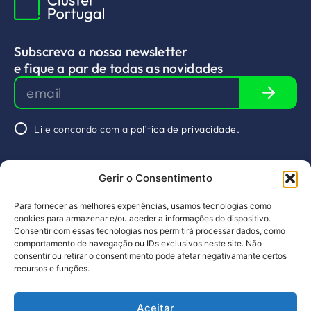
Subscreva a nossa newsletter
e fique a par de todas as novidades
Li e concordo com a
política de privacidade.
Agende uma
Gerir o Consentimento
reunião
&nbsp
Redes Sociais
Para fornecer as melhores experiências, usamos tecnologias como
Sobre nós
Arquivos
Linkedin
cookies para armazenar e/ou aceder a informações do dispositivo.
Consentir com essas tecnologias nos permitirá processar dados, como
Projetos
Serviços
comportamento de navegação ou IDs exclusivos neste site. Não
consentir ou retirar o consentimento pode afetar negativamante certos
Membros
Agenda
recursos e funções.
Notícias
Contactos
Aceitar
PT
EN
Design by pragmatic