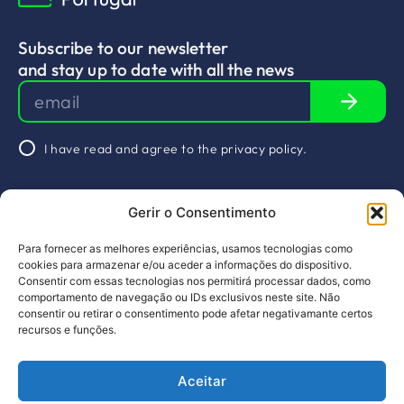
Subscribe to our newsletter
and stay up to date with all the news
I have read and agree to the
privacy policy
.
Schedule a
Gerir o Consentimento
meeting
&nbsp
Socials
Para fornecer as melhores experiências, usamos tecnologias como
About Us
Arquivos
Linkedin
cookies para armazenar e/ou aceder a informações do dispositivo.
Consentir com essas tecnologias nos permitirá processar dados, como
Projects
Services
comportamento de navegação ou IDs exclusivos neste site. Não
consentir ou retirar o consentimento pode afetar negativamante certos
Members
Calendar
recursos e funções.
News
Contacts
Aceitar
PT
EN
Design by pragmatic