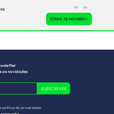
PT
EN
tos
TORNE-SE MEMBRO >
wsletter
as as novidades
SUBSCREVER
 a
política de privacidade.
s reservados