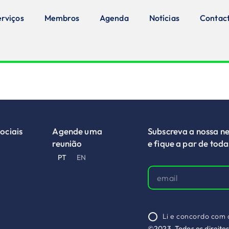
erviços
Membros
Agenda
Notícias
Contac
ociais
Agende uma
Subscreva a nossa ne
reunião
e fique a par de tod
PT
EN
Li e concordo com
©2023, Todos os direito