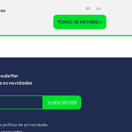
PT
EN
tos
TORNE-SE MEMBRO >
wsletter
as as novidades
SUBSCREVER
 a
política de privacidade.
s reservados