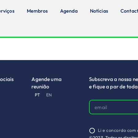
erviços
Membros
Agenda
Notícias
Contac
ociais
Agende uma
Subscreva a nossa ne
reunião
e fique a par de tod
PT
EN
Li e concordo com
©2023, Todos os direito