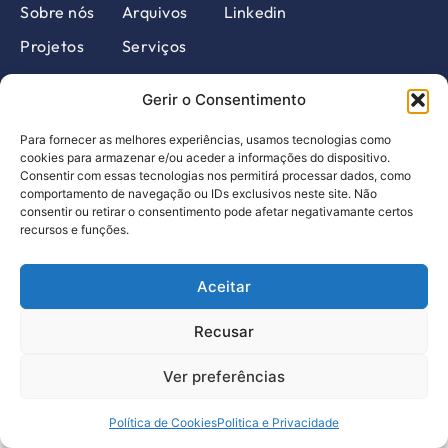
Sobre nós
Arquivos
Linkedin
Projetos
Serviços
Membros
Agenda
Gerir o Consentimento
Notícias
Contactos
Para fornecer as melhores experiências, usamos tecnologias como
PT
EN
Design by pragmatic
cookies para armazenar e/ou aceder a informações do dispositivo.
Consentir com essas tecnologias nos permitirá processar dados, como
comportamento de navegação ou IDs exclusivos neste site. Não
Livro de Reclamações
consentir ou retirar o consentimento pode afetar negativamante certos
Política de Privacidade
recursos e funções.
©2023, Todos os direitos reservados
Aceitar
Recusar
Ver preferências
Política de Cookies
Politica e Privacidade