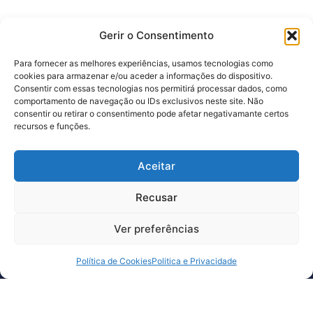
Gerir o Consentimento
Para fornecer as melhores experiências, usamos tecnologias como
cookies para armazenar e/ou aceder a informações do dispositivo.
Consentir com essas tecnologias nos permitirá processar dados, como
comportamento de navegação ou IDs exclusivos neste site. Não
consentir ou retirar o consentimento pode afetar negativamante certos
recursos e funções.
Subscreva a nossa newsletter
e fique a par de todas as novidades
Aceitar
Recusar
Li e concordo com a
política de privacidade.
Ver preferências
Agende uma
Política de Cookies
Politica e Privacidade
reunião
&nbsp
Redes Sociais
Sobre nós
Arquivos
Linkedin