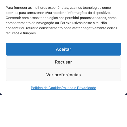
Para fornecer as melhores experiências, usamos tecnologias como
cookies para armazenar e/ou aceder a informações do dispositivo.
Consentir com essas tecnologias nos permitirá processar dados, como
comportamento de navegação ou IDs exclusivos neste site. Não
consentir ou retirar o consentimento pode afetar negativamante certos
Subscreva a nossa newsletter
recursos e funções.
e fique a par de todas as novidades
Aceitar
Recusar
Li e concordo com a
política de privacidade.
Ver preferências
Agende uma
reunião
Política de Cookies
Politica e Privacidade
&nbsp
Redes Sociais
Sobre nós
Arquivos
Linkedin
Projetos
Serviços
Membros
Agenda