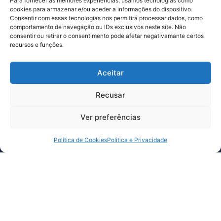
Para fornecer as melhores experiências, usamos tecnologias como
cookies para armazenar e/ou aceder a informações do dispositivo.
Consentir com essas tecnologias nos permitirá processar dados, como
comportamento de navegação ou IDs exclusivos neste site. Não
consentir ou retirar o consentimento pode afetar negativamante certos
Subscreva a nossa newsletter
recursos e funções.
e fique a par de todas as novidades
Aceitar
Li e concordo com a
política de privacidade.
Recusar
Ver preferências
Agende uma
reunião
Política de Cookies
Politica e Privacidade
&nbsp
Redes Sociais
Sobre nós
Arquivos
Linkedin
Projetos
Serviços
Membros
Agenda
Notícias
Contactos