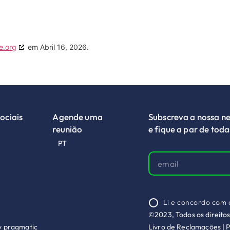
e.org
em Abril 16, 2026.
ociais
Agende uma
Subscreva a nossa ne
reunião
e fique a par de tod
PT
Li e concordo com
©2023, Todos os direito
y pragmatic
Livro de Reclamações
|
P