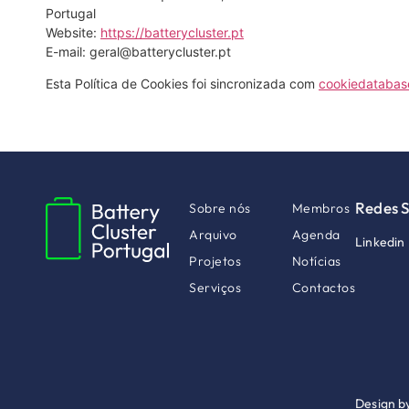
Portugal
Website:
https://batterycluster.pt
E-mail:
geral@
batterycluster.pt
Esta Política de Cookies foi sincronizada com
cookiedatabas
Redes S
Sobre nós
Membros
Arquivo
Agenda
Linkedin
Projetos
Notícias
Serviços
Contactos
Design b