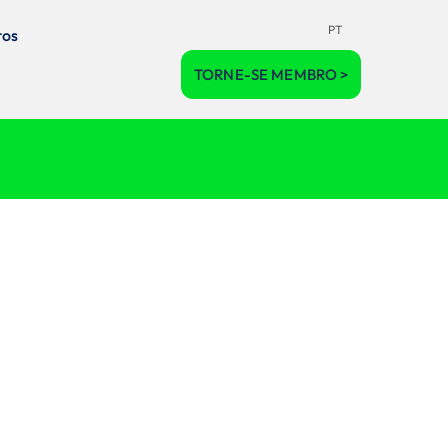
PT
tos
TORNE-SE MEMBRO >