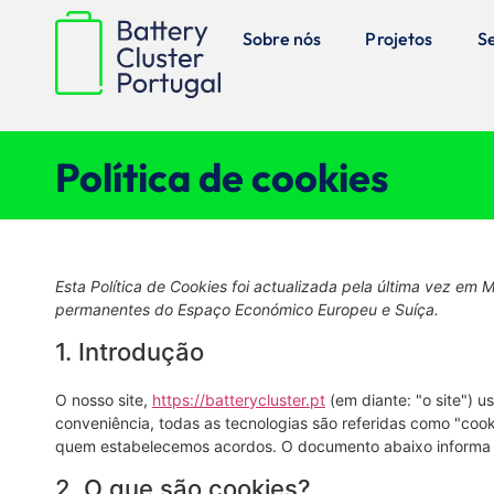
Sobre nós
Projetos
S
Política de cookies
Esta Política de Cookies foi actualizada pela última vez em 
permanentes do Espaço Económico Europeu e Suíça.
1. Introdução
O nosso site,
https://batterycluster.pt
(em diante: "o site") u
conveniência, todas as tecnologias são referidas como "coo
quem estabelecemos acordos. O documento abaixo informa s
2. O que são cookies?