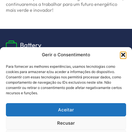
continuaremos a trabalhar para um futuro energético
mais verde e inovador!
Gerir o Consentimento
Para fornecer as melhores experiências, usamos tecnologias como
cookies para armazenar e/ou aceder a informações do dispositivo.
Subscribe to our newsletter
Consentir com essas tecnologias nos permitirá processar dados, como
and stay up to date with all the news
comportamento de navegação ou IDs exclusivos neste site. Não
consentir ou retirar o consentimento pode afetar negativamante certos
recursos e funções.
I have read and agree to the
privacy policy
.
Aceitar
Schedule a
Recusar
meeting