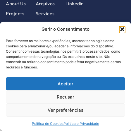
About Us
Arquivos
Linkedin
Projects
Services
Members
Calendar
Gerir o Consentimento
News
Contacts
Para fornecer as melhores experiências, usamos tecnologias como
EN
Design by pragmatic
cookies para armazenar e/ou aceder a informações do dispositivo.
Consentir com essas tecnologias nos permitirá processar dados, como
comportamento de navegação ou IDs exclusivos neste site. Não
Complaints Book
consentir ou retirar o consentimento pode afetar negativamante certos
Privacy Policy
recursos e funções.
©2023, All rights reserved
Aceitar
Recusar
Ver preferências
Política de Cookies
Politica e Privacidade